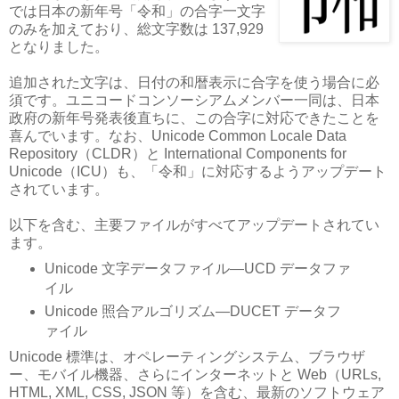
では日本の新年号「令和」の合字一文字
のみを加えており、総文字数は 137,929
となりました。
追加された文字は、日付の和暦表示に合字を使う場合に必
須です。ユニコードコンソーシアムメンバー一同は、日本
政府の新年号発表後直ちに、この合字に対応できたことを
喜んでいます。なお、Unicode Common Locale Data
Repository（CLDR）と International Components for
Unicode（ICU）も、「令和」に対応するようアップデート
されています。
以下を含む、主要ファイルがすべてアップデートされてい
ます。
Unicode 文字データファイル—UCD データファ
イル
Unicode 照合アルゴリズム—DUCET データフ
ァイル
Unicode 標準は、オペレーティングシステム、ブラウザ
ー、モバイル機器、さらにインターネットと Web（URLs,
HTML, XML, CSS, JSON 等）を含む、最新のソフトウェア